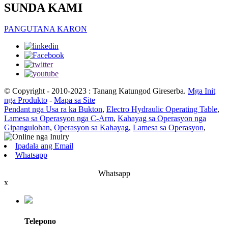
SUNDA KAMI
PANGUTANA KARON
© Copyright - 2010-2023 : Tanang Katungod Gireserba.
Mga Init
nga Produkto
-
Mapa sa Site
Pendant nga Usa ra ka Bukton
,
Electro Hydraulic Operating Table
,
Lamesa sa Operasyon nga C-Arm
,
Kahayag sa Operasyon nga
Gipangulohan
,
Operasyon sa Kahayag
,
Lamesa sa Operasyon
,
Ipadala ang Email
Whatsapp
Whatsapp
x
Telepono