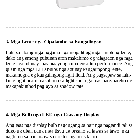
3. Mga Lente nga Gipalambo sa Kaugalingon
Lahi sa ubang mga tiggama nga mopalit og mga simpleng lente,
dako ang among puhunan aron makahimo og talagsaon nga mga
lente nga adunay mas maayong comdensation performance. Ang
gilain nga mga LED bulbs nga adunay kaugalingong lente,
makamugna og kaugalingong light field. Ang pagsapaw sa lain-
laing light beam makahimo sa light spot nga mas pare-pareho ug
makapakunhod pag-ayo sa shadow rate.
4. Mga Bulb nga LED nga Taas ang Display
Ang taas nga display bulb nagdugang sa hait nga pagtandi tali sa
dugo ug uban pang mga tisyu ug organo sa lawas sa tawo, nga
naghimo sa panan-aw sa doktor nga mas klaro.