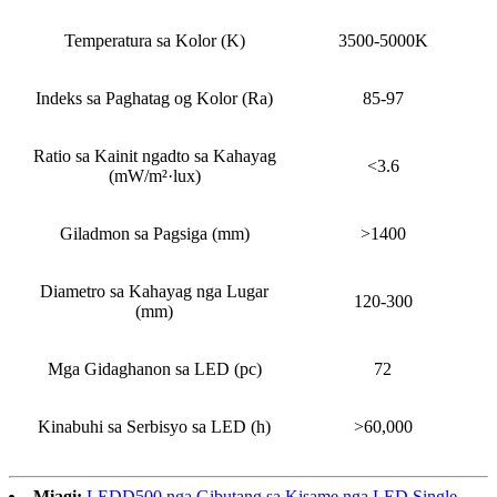
Temperatura sa Kolor (K)
3500-5000K
Indeks sa Paghatag og Kolor (Ra)
85-97
Ratio sa Kainit ngadto sa Kahayag
<3.6
(mW/m²·lux)
Giladmon sa Pagsiga (mm)
>1400
Diametro sa Kahayag nga Lugar
120-300
(mm)
Mga Gidaghanon sa LED (pc)
72
Kinabuhi sa Serbisyo sa LED (h)
>60,000
Miagi:
LEDD500 nga Gibutang sa Kisame nga LED Single