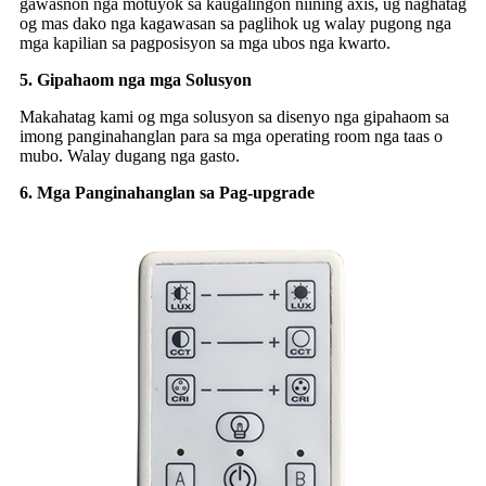
gawasnon nga motuyok sa kaugalingon niining axis, ug naghatag
og mas dako nga kagawasan sa paglihok ug walay pugong nga
mga kapilian sa pagposisyon sa mga ubos nga kwarto.
5. Gipahaom nga mga Solusyon
Makahatag kami og mga solusyon sa disenyo nga gipahaom sa
imong panginahanglan para sa mga operating room nga taas o
mubo. Walay dugang nga gasto.
6. Mga Panginahanglan sa Pag-upgrade