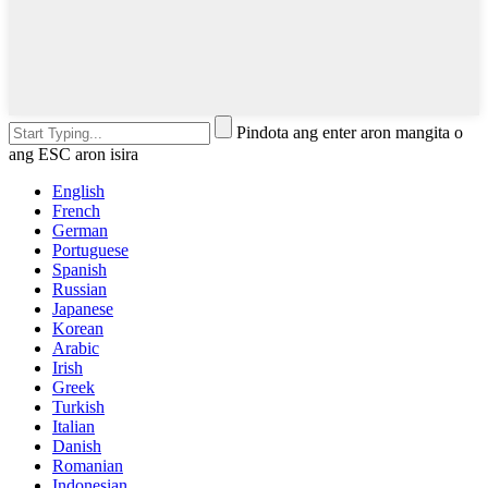
Pindota ang enter aron mangita o
ang ESC aron isira
English
French
German
Portuguese
Spanish
Russian
Japanese
Korean
Arabic
Irish
Greek
Turkish
Italian
Danish
Romanian
Indonesian