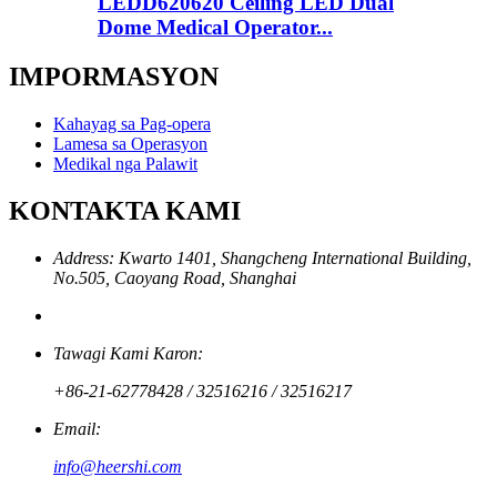
LEDD620620 Ceiling LED Dual
Dome Medical Operator...
IMPORMASYON
Kahayag sa Pag-opera
Lamesa sa Operasyon
Medikal nga Palawit
KONTAKTA KAMI
Address: Kwarto 1401, Shangcheng International Building,
No.505, Caoyang Road, Shanghai
Tawagi Kami Karon:
+86-21-62778428 / 32516216 / 32516217
Email:
info@heershi.com