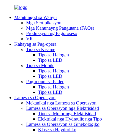
Mahitungod sa Wanyu
Mga Sertipikasyon
Mga Kanunayng Pangutana (FAQs)
Produksyon ug Pagproseso
VR
Kahayag sa Pag-opera
Tipo sa Kisame
Tipo sa Halogen
Tipo sa LED
Tipo sa Mobile
Tipo sa Halogen
Tipo sa LED
Pag-mount sa Pader
Tipo sa Halogen
Tipo sa LED
Lamesa sa Operasyon
Mekanikal nga Lamesa sa Operasyon
Lamesa sa Operasyon nga Elektrisidad
Tipo sa Motor nga Elektrisidad
Elektrikal nga Hydraulic nga Tipo
Lamesa sa Operasyon sa Ginekologiko
Klase sa Haydroliko