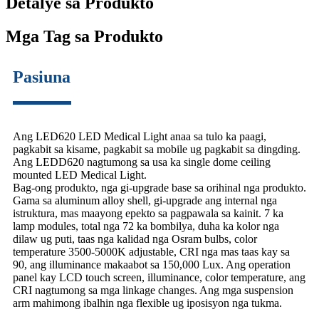
Detalye sa Produkto
Mga Tag sa Produkto
Pasiuna
Ang LED620 LED Medical Light anaa sa tulo ka paagi,
pagkabit sa kisame, pagkabit sa mobile ug pagkabit sa dingding.
Ang LEDD620 nagtumong sa usa ka single dome ceiling
mounted LED Medical Light.
Bag-ong produkto, nga gi-upgrade base sa orihinal nga produkto.
Gama sa aluminum alloy shell, gi-upgrade ang internal nga
istruktura, mas maayong epekto sa pagpawala sa kainit. 7 ka
lamp modules, total nga 72 ka bombilya, duha ka kolor nga
dilaw ug puti, taas nga kalidad nga Osram bulbs, color
temperature 3500-5000K adjustable, CRI nga mas taas kay sa
90, ang illuminance makaabot sa 150,000 Lux. Ang operation
panel kay LCD touch screen, illuminance, color temperature, ang
CRI nagtumong sa mga linkage changes. Ang mga suspension
arm mahimong ibalhin nga flexible ug iposisyon nga tukma.