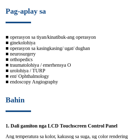
Pag-aplay sa
■ operasyon sa tiyan/kinatibuk-ang operasyon
■ ginekolohiya
■ operasyon sa kasingkasing/ ugat/ dughan
■ neurosurgery
■ orthopedics
■ traumatolohiya / emerhensya O
■ urolohiya / TURP
■ ent/ Ophthalmology
■ endoscopy Angiography
Bahin
1. Dali gamiton nga LCD Touchscreen Control Panel
Ang temperatura sa kolor, kakusog sa suga, ug color rendering