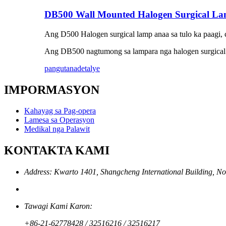
DB500 Wall Mounted Halogen Surgical L
Ang D500 Halogen surgical lamp anaa sa tulo ka paagi, 
Ang DB500 nagtumong sa lampara nga halogen surgical 
pangutana
detalye
IMPORMASYON
Kahayag sa Pag-opera
Lamesa sa Operasyon
Medikal nga Palawit
KONTAKTA KAMI
Address: Kwarto 1401, Shangcheng International Building, N
Tawagi Kami Karon:
+86-21-62778428 / 32516216 / 32516217