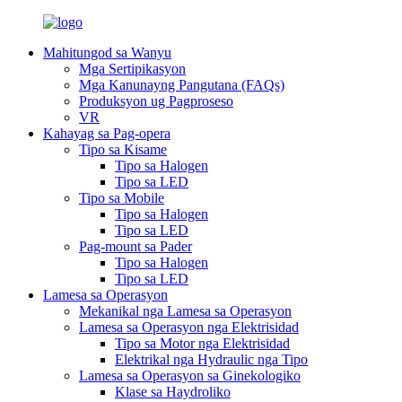
Mahitungod sa Wanyu
Mga Sertipikasyon
Mga Kanunayng Pangutana (FAQs)
Produksyon ug Pagproseso
VR
Kahayag sa Pag-opera
Tipo sa Kisame
Tipo sa Halogen
Tipo sa LED
Tipo sa Mobile
Tipo sa Halogen
Tipo sa LED
Pag-mount sa Pader
Tipo sa Halogen
Tipo sa LED
Lamesa sa Operasyon
Mekanikal nga Lamesa sa Operasyon
Lamesa sa Operasyon nga Elektrisidad
Tipo sa Motor nga Elektrisidad
Elektrikal nga Hydraulic nga Tipo
Lamesa sa Operasyon sa Ginekologiko
Klase sa Haydroliko