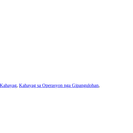
 Kahayag
,
Kahayag sa Operasyon nga Gipangulohan
,