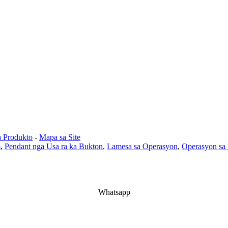
a Produkto
-
Mapa sa Site
m
,
Pendant nga Usa ra ka Bukton
,
Lamesa sa Operasyon
,
Operasyon sa
Whatsapp