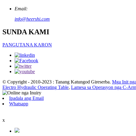
Email:
info@heershi.com
SUNDA KAMI
PANGUTANA KARON
© Copyright - 2010-2023 : Tanang Katungod Gireserba.
Mga Init ng
Electro Hydraulic Operating Table
,
Lamesa sa Operasyon nga C-Ar
Ipadala ang Email
Whatsapp
x