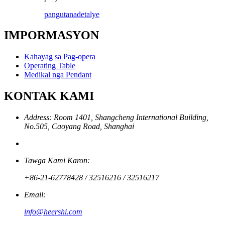
pangutana
detalye
IMPORMASYON
Kahayag sa Pag-opera
Operating Table
Medikal nga Pendant
KONTAK KAMI
Address: Room 1401, Shangcheng International Building,
No.505, Caoyang Road, Shanghai
Tawga Kami Karon:
+86-21-62778428 / 32516216 / 32516217
Email:
info@heershi.com