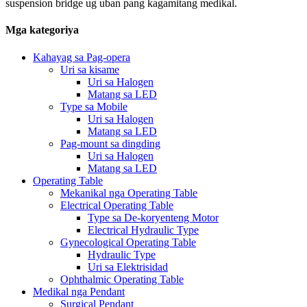
suspension bridge ug uban pang kagamitang medikal.
Mga kategoriya
Kahayag sa Pag-opera
Uri sa kisame
Uri sa Halogen
Matang sa LED
Type sa Mobile
Uri sa Halogen
Matang sa LED
Pag-mount sa dingding
Uri sa Halogen
Matang sa LED
Operating Table
Mekanikal nga Operating Table
Electrical Operating Table
Type sa De-koryenteng Motor
Electrical Hydraulic Type
Gynecological Operating Table
Hydraulic Type
Uri sa Elektrisidad
Ophthalmic Operating Table
Medikal nga Pendant
Surgical Pendant