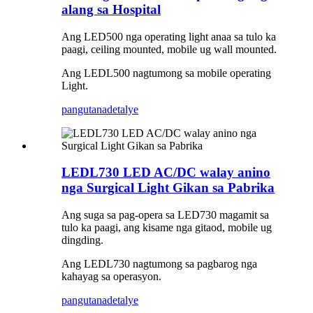
alang sa Hospital
Ang LED500 nga operating light anaa sa tulo ka
paagi, ceiling mounted, mobile ug wall mounted.
Ang LEDL500 nagtumong sa mobile operating
Light.
pangutana
detalye
LEDL730 LED AC/DC walay anino
nga Surgical Light Gikan sa Pabrika
Ang suga sa pag-opera sa LED730 magamit sa
tulo ka paagi, ang kisame nga gitaod, mobile ug
dingding.
Ang LEDL730 nagtumong sa pagbarog nga
kahayag sa operasyon.
pangutana
detalye