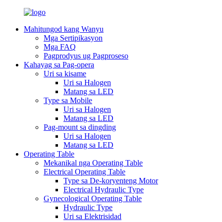
Mahitungod kang Wanyu
Mga Sertipikasyon
Mga FAQ
Pagprodyus ug Pagproseso
Kahayag sa Pag-opera
Uri sa kisame
Uri sa Halogen
Matang sa LED
Type sa Mobile
Uri sa Halogen
Matang sa LED
Pag-mount sa dingding
Uri sa Halogen
Matang sa LED
Operating Table
Mekanikal nga Operating Table
Electrical Operating Table
Type sa De-koryenteng Motor
Electrical Hydraulic Type
Gynecological Operating Table
Hydraulic Type
Uri sa Elektrisidad