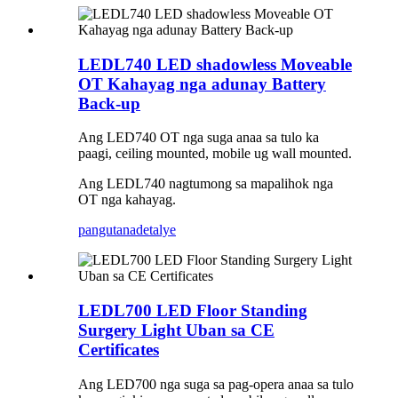
LEDL740 LED shadowless Moveable
OT Kahayag nga adunay Battery
Back-up
Ang LED740 OT nga suga anaa sa tulo ka
paagi, ceiling mounted, mobile ug wall mounted.
Ang LEDL740 nagtumong sa mapalihok nga
OT nga kahayag.
pangutana
detalye
LEDL700 LED Floor Standing
Surgery Light Uban sa CE
Certificates
Ang LED700 nga suga sa pag-opera anaa sa tulo