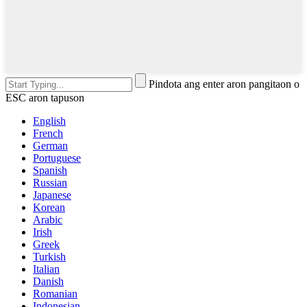
Pindota ang enter aron pangitaon o
ESC aron tapuson
English
French
German
Portuguese
Spanish
Russian
Japanese
Korean
Arabic
Irish
Greek
Turkish
Italian
Danish
Romanian
Indonesian