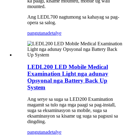
ka paagi, kisame mounted, mobile ug wall
mounted.
Ang LEDL700 nagtumong sa kahayag sa pag-
opera sa salog.
pangutana
detalye
LEDL200 LED Mobile Medical
Examination Light nga adunay
Opsyonal nga Battery Back Up
System
Ang serye sa suga sa LED200 Examination
magamit sa tulo nga mga paagi sa pag-install,
suga sa eksaminasyon sa mobile, suga sa
eksaminasyon sa kisame ug suga sa pagsusi sa
dingding.
pangutana
detalye