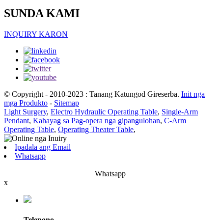
SUNDA KAMI
INQUIRY KARON
© Copyright - 2010-2023 : Tanang Katungod Gireserba.
Init nga
mga Produkto
-
Sitemap
Light Surgery
,
Electro Hydraulic Operating Table
,
Single-Arm
Pendant
,
Kahayag sa Pag-opera nga gipangulohan
,
C-Arm
Operating Table
,
Operating Theater Table
,
Ipadala ang Email
Whatsapp
Whatsapp
x
Telepono