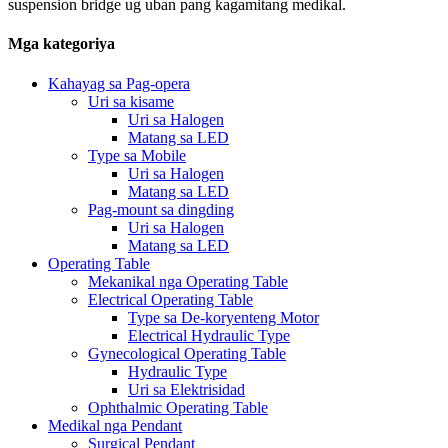
suspension bridge ug uban pang kagamitang medikal.
Mga kategoriya
Kahayag sa Pag-opera
Uri sa kisame
Uri sa Halogen
Matang sa LED
Type sa Mobile
Uri sa Halogen
Matang sa LED
Pag-mount sa dingding
Uri sa Halogen
Matang sa LED
Operating Table
Mekanikal nga Operating Table
Electrical Operating Table
Type sa De-koryenteng Motor
Electrical Hydraulic Type
Gynecological Operating Table
Hydraulic Type
Uri sa Elektrisidad
Ophthalmic Operating Table
Medikal nga Pendant
Surgical Pendant