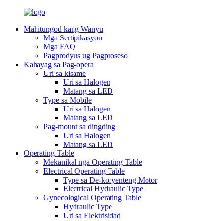
Mahitungod kang Wanyu
Mga Sertipikasyon
Mga FAQ
Pagprodyus ug Pagproseso
Kahayag sa Pag-opera
Uri sa kisame
Uri sa Halogen
Matang sa LED
Type sa Mobile
Uri sa Halogen
Matang sa LED
Pag-mount sa dingding
Uri sa Halogen
Matang sa LED
Operating Table
Mekanikal nga Operating Table
Electrical Operating Table
Type sa De-koryenteng Motor
Electrical Hydraulic Type
Gynecological Operating Table
Hydraulic Type
Uri sa Elektrisidad