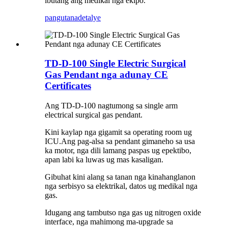
ibutang ang medikal nga ekipo.
pangutana
detalye
TD-D-100 Single Electric Surgical
Gas Pendant nga adunay CE
Certificates
Ang TD-D-100 nagtumong sa single arm
electrical surgical gas pendant.
Kini kaylap nga gigamit sa operating room ug
ICU.Ang pag-alsa sa pendant gimaneho sa usa
ka motor, nga dili lamang paspas ug epektibo,
apan labi ka luwas ug mas kasaligan.
Gibuhat kini alang sa tanan nga kinahanglanon
nga serbisyo sa elektrikal, datos ug medikal nga
gas.
Idugang ang tambutso nga gas ug nitrogen oxide
interface, nga mahimong ma-upgrade sa