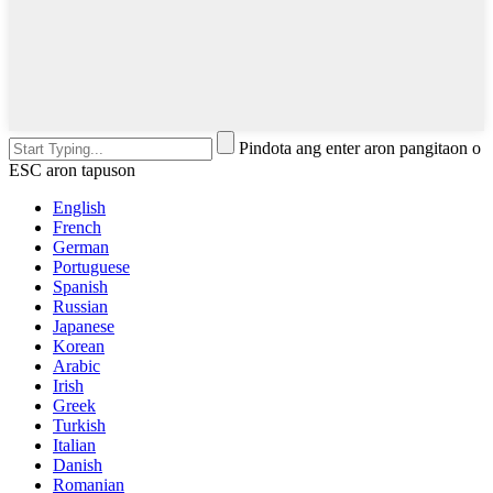
Pindota ang enter aron pangitaon o
ESC aron tapuson
English
French
German
Portuguese
Spanish
Russian
Japanese
Korean
Arabic
Irish
Greek
Turkish
Italian
Danish
Romanian