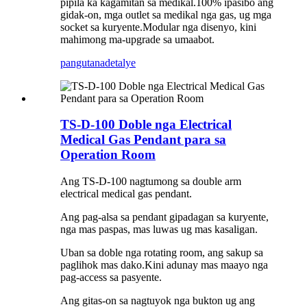
pipila ka kagamitan sa medikal.100% ipasibo ang
gidak-on, mga outlet sa medikal nga gas, ug mga
socket sa kuryente.Modular nga disenyo, kini
mahimong ma-upgrade sa umaabot.
pangutana
detalye
TS-D-100 Doble nga Electrical
Medical Gas Pendant para sa
Operation Room
Ang TS-D-100 nagtumong sa double arm
electrical medical gas pendant.
Ang pag-alsa sa pendant gipadagan sa kuryente,
nga mas paspas, mas luwas ug mas kasaligan.
Uban sa doble nga rotating room, ang sakup sa
paglihok mas dako.Kini adunay mas maayo nga
pag-access sa pasyente.
Ang gitas-on sa nagtuyok nga bukton ug ang