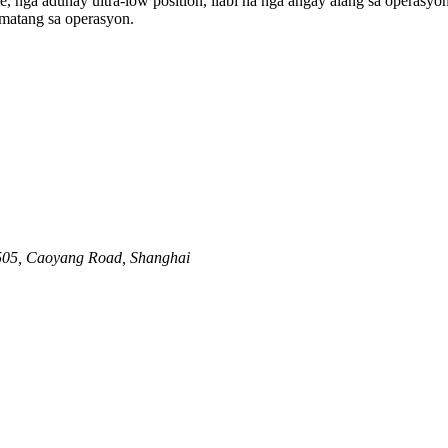
, nga adunay ultra-low position, ilabi na nga angay alang sa operasyon
matang sa operasyon.
.505, Caoyang Road, Shanghai