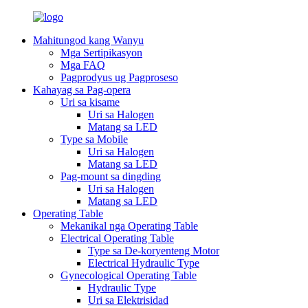
Mahitungod kang Wanyu
Mga Sertipikasyon
Mga FAQ
Pagprodyus ug Pagproseso
Kahayag sa Pag-opera
Uri sa kisame
Uri sa Halogen
Matang sa LED
Type sa Mobile
Uri sa Halogen
Matang sa LED
Pag-mount sa dingding
Uri sa Halogen
Matang sa LED
Operating Table
Mekanikal nga Operating Table
Electrical Operating Table
Type sa De-koryenteng Motor
Electrical Hydraulic Type
Gynecological Operating Table
Hydraulic Type
Uri sa Elektrisidad