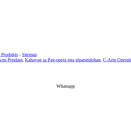
a Produkto
-
Sitemap
Arm Pendant
,
Kahayag sa Pag-opera nga gipangulohan
,
C-Arm Operati
Whatsapp