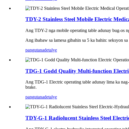
TDY-2 Stainless Steel Mobile Electric Medi
Ang TDY-2 nga mobile operating table adunay bug-os nga
Ang ibabaw sa lamesa gibahin sa 5 ka bahin: seksyon sa u
pangutana
detalye
TDG-1 Godd Quality Multi-function Electri
Ang TDG-1 Electric operating table adunay lima ka nag-una
brake.
pangutana
detalye
TDY-G-1 Radiolucent Stainless Steel Electr