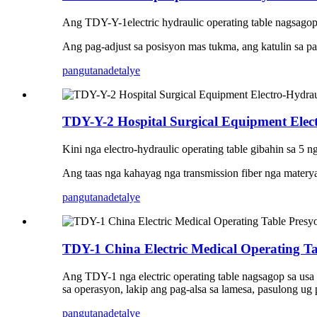
Ang TDY-Y-1electric hydraulic operating table nagsagop s
Ang pag-adjust sa posisyon mas tukma, ang katulin sa p
pangutana
detalye
TDY-Y-2 Hospital Surgical Equipment Elec
Kini nga electro-hydraulic operating table gibahin sa 5 
Ang taas nga kahayag nga transmission fiber nga materya
pangutana
detalye
TDY-1 China Electric Medical Operating Ta
Ang TDY-1 nga electric operating table nagsagop sa usa 
sa operasyon, lakip ang pag-alsa sa lamesa, pasulong ug 
pangutana
detalye