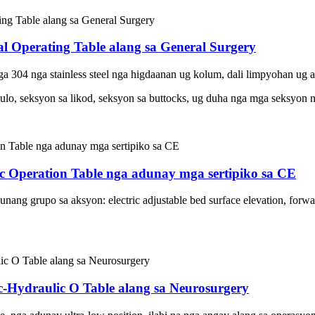
cal Operating Table alang sa General Surgery
 304 nga stainless steel nga higdaanan ug kolum, dali limpyohan ug a
lo, seksyon sa likod, seksyon sa buttocks, ug duha nga mga seksyon ng
c Operation Table nga adunay mga sertipiko sa CE
ng grupo sa aksyon: electric adjustable bed surface elevation, forward u
ic-Hydraulic O Table alang sa Neurosurgery