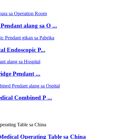
Pendant alang sa O ...
l Endoscopic P...
dge Pendant ...
ical Combined P ...
Medical Operating Table sa China