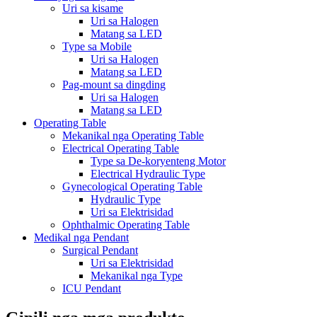
Uri sa kisame
Uri sa Halogen
Matang sa LED
Type sa Mobile
Uri sa Halogen
Matang sa LED
Pag-mount sa dingding
Uri sa Halogen
Matang sa LED
Operating Table
Mekanikal nga Operating Table
Electrical Operating Table
Type sa De-koryenteng Motor
Electrical Hydraulic Type
Gynecological Operating Table
Hydraulic Type
Uri sa Elektrisidad
Ophthalmic Operating Table
Medikal nga Pendant
Surgical Pendant
Uri sa Elektrisidad
Mekanikal nga Type
ICU Pendant