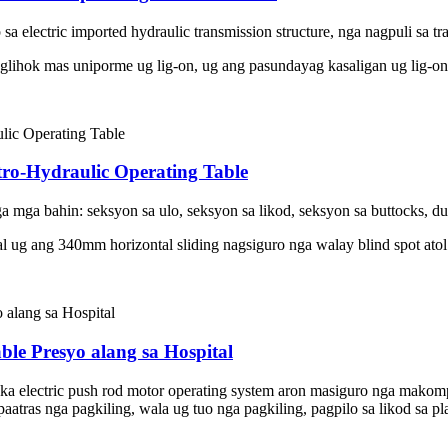
a electric imported hydraulic transmission structure, nga nagpuli sa tr
aglihok mas uniporme ug lig-on, ug ang pasundayag kasaligan ug lig-on
tro-Hydraulic Operating Table
nga mga bahin: seksyon sa ulo, seksyon sa likod, seksyon sa buttocks, 
l ug ang 340mm horizontal sliding nagsiguro nga walay blind spot atol
ble Presyo alang sa Hospital
ka electric push rod motor operating system aron masiguro nga makompl
paatras nga pagkiling, wala ug tuo nga pagkiling, pagpilo sa likod sa p