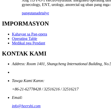
Ang TDY-G-1 electro-hydraulic integrated operating table
gynecology, ENT, urology, anorectal ug uban pang mga 
pangutana
detalye
IMPORMASYON
Kahayag sa Pag-opera
Operating Table
Medikal nga Pendant
KONTAK KAMI
Address: Room 1401, Shangcheng International Building, No
Tawga Kami Karon:
+86-21-62778428 / 32516216 / 32516217
Email:
info@heershi.com