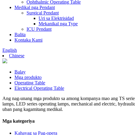
Ophthalmic Operating Table
Medikal nga Pendant
Surgical Pendant
Uri sa Elektrisidad
Mekanikal nga Type
ICU Pendant
Balita
Kontaka Kami
English
Chinese
Balay
Mga produkto
Operating Table
Electrical Operating Table
Ang nag-unang mga produkto sa among kompanya mao ang TS series mult
lamps, LED series operating lamps, mechanical and electric, hydrauli
uban pang kagamitang medikal.
Mga kategoriya
Kahayag sa Pag-opera