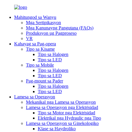
Mahitungod sa Wanyu
Mga Sertipikasyon
Mga Kanunayng Pangutana (FAQs)
Produksyon ug Pagproseso
VR
Kahayag sa Pag-opera
Tipo sa Kisame
Tipo sa Halogen
Tipo sa LED
Tipo sa Mobile
Tipo sa Halogen
Tipo sa LED
Pag-mount sa Pader
Tipo sa Halogen
Tipo sa LED
Lamesa sa Operasyon
Mekanikal nga Lamesa sa Operasyon
Lamesa sa Operasyon nga Elektrisidad
Tipo sa Motor nga Elektrisidad
Elektrikal nga Hydraulic nga Tipo
Lamesa sa Operasyon sa Ginekologiko
Klase sa Haydroliko