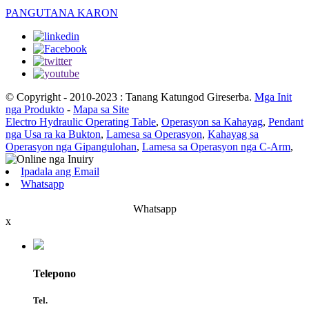
PANGUTANA KARON
© Copyright - 2010-2023 : Tanang Katungod Gireserba.
Mga Init
nga Produkto
-
Mapa sa Site
Electro Hydraulic Operating Table
,
Operasyon sa Kahayag
,
Pendant
nga Usa ra ka Bukton
,
Lamesa sa Operasyon
,
Kahayag sa
Operasyon nga Gipangulohan
,
Lamesa sa Operasyon nga C-Arm
,
Ipadala ang Email
Whatsapp
Whatsapp
x
Telepono
Tel.