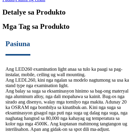
Detalye sa Produkto
Mga Tag sa Produkto
Pasiuna
Ang LED260 examination light anaa sa tulo ka paagi sa pag-
instalar, mobile, ceiling ug wall mounting.
Ang LEDL260, kini nga ngalan sa modelo nagtumong sa usa ka
stand type nga examination light.
Ang balay sa suga sa eksaminasyon hinimo sa bag-ong materyal
nga aluminum alloy, nga dali mopahawa sa kainit. Bug-os nga
sirado ang disenyo, walay mga tornilyo nga makita. Adunay 20
ka OSRAM nga bombilya sa kinatibuk-an. Kini nga suga sa
eksaminasyon gisagol nga puti nga suga ug dalag nga suga, nga
naghatag hangtod sa 80,000 nga kahayag ug temperatura sa
kolor nga mga 4500K. Ang kuptanan mahimong tangtangon ug
isterilisahon. Apan ang gidak-on sa spot dili ma-adjust.