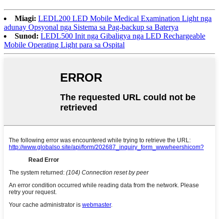
Miagi:
LEDL200 LED Mobile Medical Examination Light nga
adunay Opsyonal nga Sistema sa Pag-backup sa Baterya
Sunod:
LEDL500 Init nga Gibaligya nga LED Rechargeable
Mobile Operating Light para sa Ospital