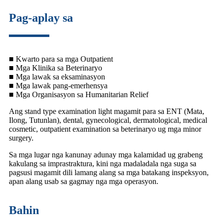
Pag-aplay sa
■ Kwarto para sa mga Outpatient
■ Mga Klinika sa Beterinaryo
■ Mga lawak sa eksaminasyon
■ Mga lawak pang-emerhensya
■ Mga Organisasyon sa Humanitarian Relief
Ang stand type examination light magamit para sa ENT (Mata,
Ilong, Tutunlan), dental, gynecological, dermatological, medical
cosmetic, outpatient examination sa beterinaryo ug mga minor
surgery.
Sa mga lugar nga kanunay adunay mga kalamidad ug grabeng
kakulang sa imprastraktura, kini nga madaladala nga suga sa
pagsusi magamit dili lamang alang sa mga batakang inspeksyon,
apan alang usab sa gagmay nga mga operasyon.
Bahin