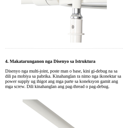
4. Makatarunganon nga Disenyo sa Istruktura
Disenyo nga multi-joint, poste man o base, kini gi-debug na sa
dili pa mobiya sa pabrika. Kinahanglan ra nimo nga ikonektar sa
power supply ug ihigot ang mga parte sa koneksyon gamit ang
mga screw. Dili kinahanglan ang pag-thread o pag-debug.