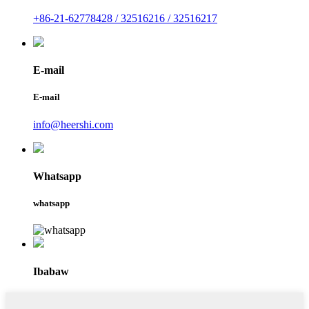
+86-21-62778428 / 32516216 / 32516217
E-mail
E-mail
info@heershi.com
Whatsapp
whatsapp
Ibabaw