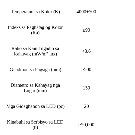
Temperatura sa Kolor (K)
4000±500
Indeks sa Paghatag og Kolor
≥90
(Ra)
Ratio sa Kainit ngadto sa
<3.6
Kahayag (mW/m²·lux)
Giladmon sa Pagsiga (mm)
>500
Diametro sa Kahayag nga
150
Lugar (mm)
Mga Gidaghanon sa LED (pc)
20
Kinabuhi sa Serbisyo sa LED
>50,000
(h)