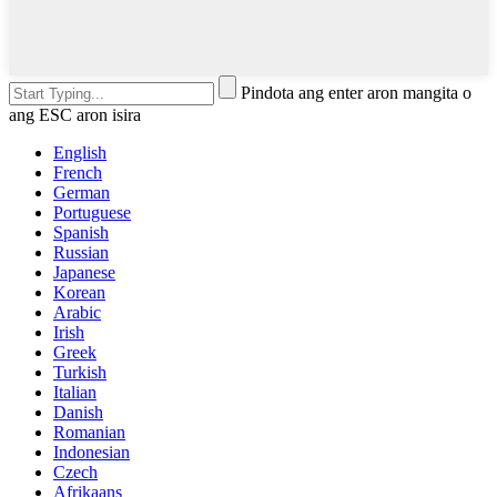
Pindota ang enter aron mangita o
ang ESC aron isira
English
French
German
Portuguese
Spanish
Russian
Japanese
Korean
Arabic
Irish
Greek
Turkish
Italian
Danish
Romanian
Indonesian
Czech
Afrikaans