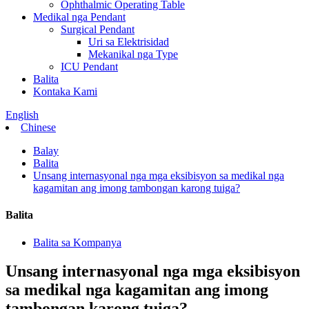
Ophthalmic Operating Table
Medikal nga Pendant
Surgical Pendant
Uri sa Elektrisidad
Mekanikal nga Type
ICU Pendant
Balita
Kontaka Kami
English
Chinese
Balay
Balita
Unsang internasyonal nga mga eksibisyon sa medikal nga
kagamitan ang imong tambongan karong tuiga?
Balita
Balita sa Kompanya
Unsang internasyonal nga mga eksibisyon
sa medikal nga kagamitan ang imong
tambongan karong tuiga?