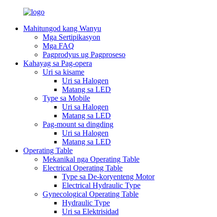
Mahitungod kang Wanyu
Mga Sertipikasyon
Mga FAQ
Pagprodyus ug Pagproseso
Kahayag sa Pag-opera
Uri sa kisame
Uri sa Halogen
Matang sa LED
Type sa Mobile
Uri sa Halogen
Matang sa LED
Pag-mount sa dingding
Uri sa Halogen
Matang sa LED
Operating Table
Mekanikal nga Operating Table
Electrical Operating Table
Type sa De-koryenteng Motor
Electrical Hydraulic Type
Gynecological Operating Table
Hydraulic Type
Uri sa Elektrisidad