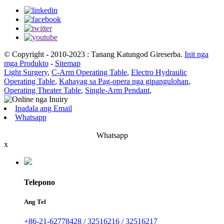
© Copyright - 2010-2023 : Tanang Katungod Gireserba.
Init nga
mga Produkto
-
Sitemap
Light Surgery
,
C-Arm Operating Table
,
Electro Hydraulic
Operating Table
,
Kahayag sa Pag-opera nga gipangulohan
,
Operating Theater Table
,
Single-Arm Pendant
,
Ipadala ang Email
Whatsapp
Whatsapp
x
Telepono
Ang Tel
+86-21-62778428 / 32516216 / 32516217