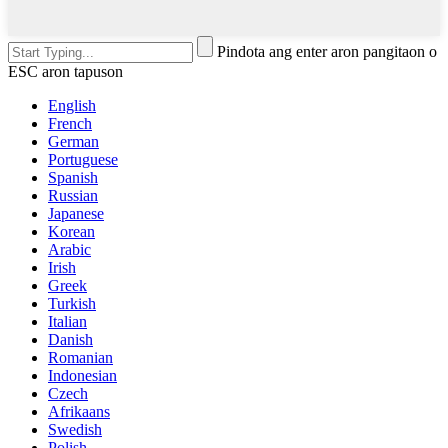
Pindota ang enter aron pangitaon o
ESC aron tapuson
English
French
German
Portuguese
Spanish
Russian
Japanese
Korean
Arabic
Irish
Greek
Turkish
Italian
Danish
Romanian
Indonesian
Czech
Afrikaans
Swedish
Polish