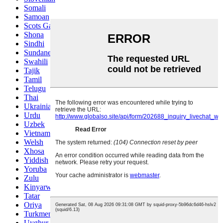
Somali
Samoan
Scots Gaelic
Shona
Sindhi
Sundanese
Swahili
Tajik
Tamil
Telugu
Thai
Ukrainian
Urdu
Uzbek
Vietnamese
Welsh
Xhosa
Yiddish
Yoruba
Zulu
Kinyarwanda
Tatar
Oriya
Turkmen
Uyghur