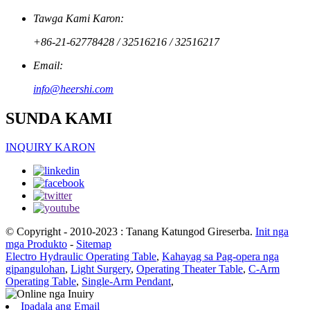
Tawga Kami Karon:
+86-21-62778428 / 32516216 / 32516217
Email:
info@heershi.com
SUNDA KAMI
INQUIRY KARON
© Copyright - 2010-2023 : Tanang Katungod Gireserba.
Init nga
mga Produkto
-
Sitemap
Electro Hydraulic Operating Table
,
Kahayag sa Pag-opera nga
gipangulohan
,
Light Surgery
,
Operating Theater Table
,
C-Arm
Operating Table
,
Single-Arm Pendant
,
Ipadala ang Email