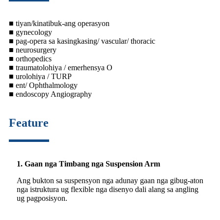
■ tiyan/kinatibuk-ang operasyon
■ gynecology
■ pag-opera sa kasingkasing/ vascular/ thoracic
■ neurosurgery
■ orthopedics
■ traumatolohiya / emerhensya O
■ urolohiya / TURP
■ ent/ Ophthalmology
■ endoscopy Angiography
Feature
1. Gaan nga Timbang nga Suspension Arm
Ang bukton sa suspensyon nga adunay gaan nga gibug-aton
nga istruktura ug flexible nga disenyo dali alang sa angling
ug pagposisyon.