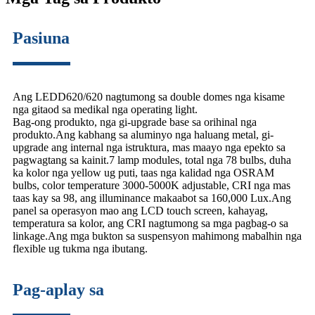
Pasiuna
Ang LEDD620/620 nagtumong sa double domes nga kisame
nga gitaod sa medikal nga operating light.
Bag-ong produkto, nga gi-upgrade base sa orihinal nga
produkto.Ang kabhang sa aluminyo nga haluang metal, gi-
upgrade ang internal nga istruktura, mas maayo nga epekto sa
pagwagtang sa kainit.7 lamp modules, total nga 78 bulbs, duha
ka kolor nga yellow ug puti, taas nga kalidad nga OSRAM
bulbs, color temperature 3000-5000K adjustable, CRI nga mas
taas kay sa 98, ang illuminance makaabot sa 160,000 Lux.Ang
panel sa operasyon mao ang LCD touch screen, kahayag,
temperatura sa kolor, ang CRI nagtumong sa mga pagbag-o sa
linkage.Ang mga bukton sa suspensyon mahimong mabalhin nga
flexible ug tukma nga ibutang.
Pag-aplay sa