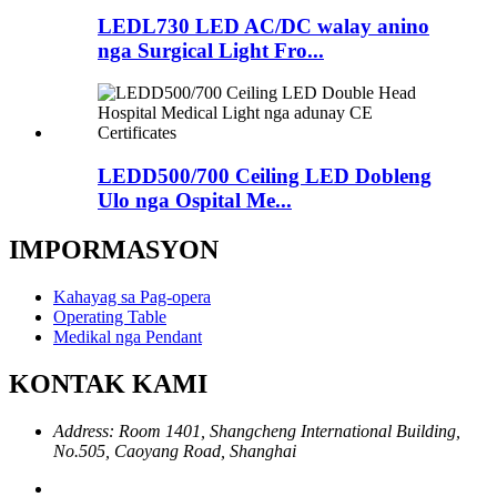
LEDL730 LED AC/DC walay anino
nga Surgical Light Fro...
LEDD500/700 Ceiling LED Dobleng
Ulo nga Ospital Me...
IMPORMASYON
Kahayag sa Pag-opera
Operating Table
Medikal nga Pendant
KONTAK KAMI
Address: Room 1401, Shangcheng International Building,
No.505, Caoyang Road, Shanghai