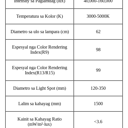
Intensity sa Paglamdag (lux)
40,000-160,000
Temperatura sa Kolor (K)
3000-5000K
Diametro sa ulo sa lampara (cm)
62
Espesyal nga Color Rendering
98
Index(R9)
Espesyal nga Color Rendering
99
Index(R13/R15)
Diametro sa Light Spot (mm)
120-350
Lalim sa kahayag (mm)
1500
Kainit sa Kahayag Ratio
<3.6
(mW/m²·lux)