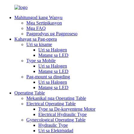
Mahitungod kang Wanyu
Mga Sertipikasyon
Mga FAQ
Pagprodyus ug Pagproseso
Kahayag sa Pag-opera
Uri sa kisame
Uri sa Halogen
Matang sa LED
Type sa Mobile
Uri sa Halogen
Matang sa LED
Pag-mount sa dingding
Uri sa Halogen
Matang sa LED
Operating Table
Mekanikal nga Operating Table
Electrical Operating Table
Type sa De-koryenteng Motor
Electrical Hydraulic Type
Gynecological Operating Table
Hydraulic Type
Uri sa Elektrisidad