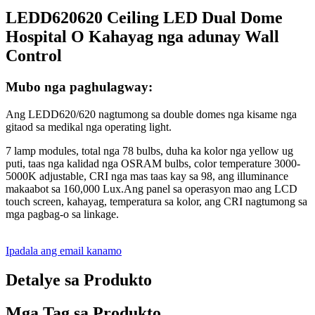
LEDD620620 Ceiling LED Dual Dome
Hospital O Kahayag nga adunay Wall
Control
Mubo nga paghulagway:
Ang LEDD620/620 nagtumong sa double domes nga kisame nga
gitaod sa medikal nga operating light.
7 lamp modules, total nga 78 bulbs, duha ka kolor nga yellow ug
puti, taas nga kalidad nga OSRAM bulbs, color temperature 3000-
5000K adjustable, CRI nga mas taas kay sa 98, ang illuminance
makaabot sa 160,000 Lux.Ang panel sa operasyon mao ang LCD
touch screen, kahayag, temperatura sa kolor, ang CRI nagtumong sa
mga pagbag-o sa linkage.
Ipadala ang email kanamo
Detalye sa Produkto
Mga Tag sa Produkto